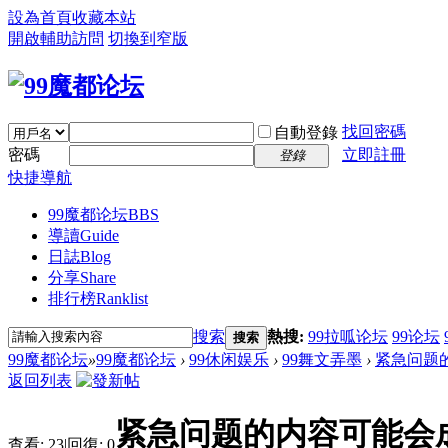
設為首頁
收藏本站
開啟輔助訪問
切換到窄版
找回密碼
自動登錄
密碼
立即註冊
登錄
快捷導航
99魔都论坛
BBS
導讀
Guide
日誌
Blog
分享
Share
排行榜
Ranklist
搜索
熱搜:
99拉呱论坛
99论坛
搜索
99魔都论坛
»
99魔都论坛
›
99休闲娱乐
›
99舞文弄墨
›
紧急问题
返回列表
紧急问题的内容可能会
查看:
23
|
回復:
0