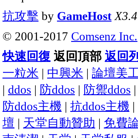
抗攻擊
by
GameHost
X3.4
© 2001-2017
Comsenz Inc.
快速回復
返回頂部
返回
一粒米
|
中興米
|
論壇美
|
ddos
|
防ddos
|
防禦ddos
防ddos主機
|
抗ddos主機
|
壇
|
天堂自動贊助
|
免費