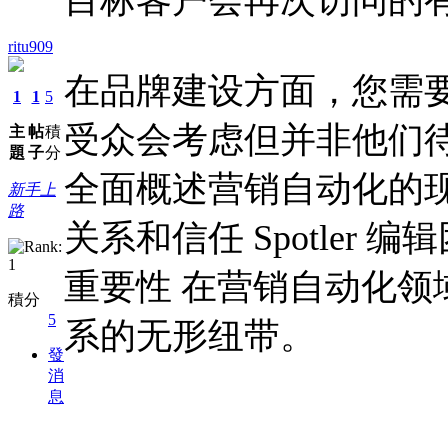
ritu909
在品牌建设方面，您需
1
1
5
受众会考虑但并非他们
主
帖
積
題
子
分
全面概述营销自动化的
新手上
路
关系和信任 Spotler 
重要性 在营销自动化
積分
5
系的无形纽带。
發
消
息